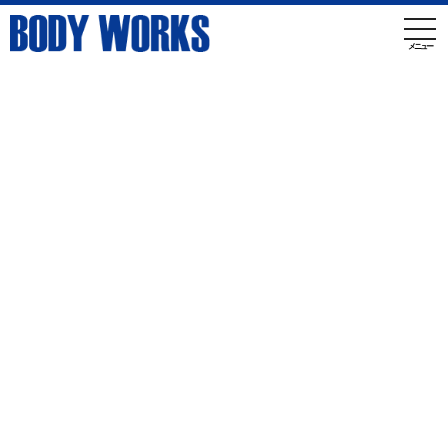
toggl
メニュー
お客様のご希望に応じて
高品位なオーダーメイドの
セルフローダートラックを
製造いたします。